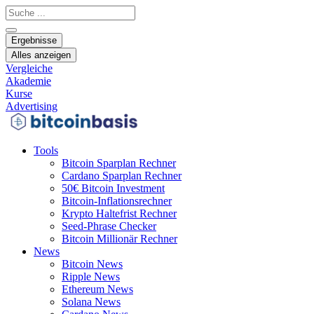
Zum
Search
Inhalt
...
springen
Ergebnisse
Alles anzeigen
Vergleiche
Akademie
Kurse
Advertising
Tools
Bitcoin Sparplan Rechner
Cardano Sparplan Rechner
50€ Bitcoin Investment
Bitcoin-Inflationsrechner
Krypto Haltefrist Rechner
Seed-Phrase Checker
Bitcoin Millionär Rechner
News
Bitcoin News
Ripple News
Ethereum News
Solana News