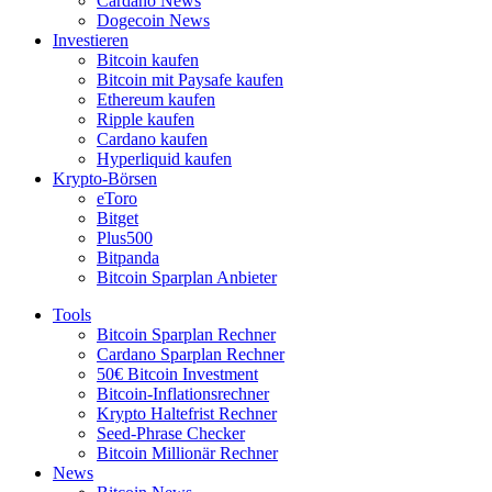
Cardano News
Dogecoin News
Investieren
Bitcoin kaufen
Bitcoin mit Paysafe kaufen
Ethereum kaufen
Ripple kaufen
Cardano kaufen
Hyperliquid kaufen
Krypto-Börsen
eToro
Bitget
Plus500
Bitpanda
Bitcoin Sparplan Anbieter
Tools
Bitcoin Sparplan Rechner
Cardano Sparplan Rechner
50€ Bitcoin Investment
Bitcoin-Inflationsrechner
Krypto Haltefrist Rechner
Seed-Phrase Checker
Bitcoin Millionär Rechner
News