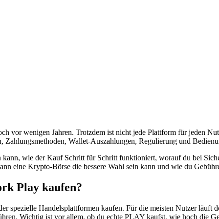
h vor wenigen Jahren. Trotzdem ist nicht jede Plattform für jeden Nutz
n, Zahlungsmethoden, Wallet-Auszahlungen, Regulierung und Bedienu
n, wie der Kauf Schritt für Schritt funktioniert, worauf du bei Siche
ann eine Krypto-Börse die bessere Wahl sein kann und wie du Gebühren
rk Play kaufen?
pezielle Handelsplattformen kaufen. Für die meisten Nutzer läuft der
führen. Wichtig ist vor allem, ob du echte PLAY kaufst, wie hoch die 