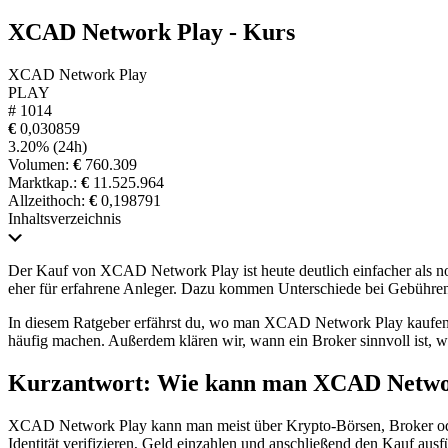
XCAD Network Play - Kurs
XCAD Network Play
PLAY
# 1014
€
0,030859
3.20%
(24h)
Volumen:
€
760.309
Marktkap.:
€
11.525.964
Allzeithoch:
€
0,198791
Inhaltsverzeichnis
Der Kauf von XCAD Network Play ist heute deutlich einfacher als noc
eher für erfahrene Anleger. Dazu kommen Unterschiede bei Gebühre
In diesem Ratgeber erfährst du, wo man XCAD Network Play kaufen kan
häufig machen. Außerdem klären wir, wann ein Broker sinnvoll ist, w
Kurzantwort: Wie kann man XCAD Netwo
XCAD Network Play kann man meist über Krypto-Börsen, Broker oder s
Identität verifizieren, Geld einzahlen und anschließend den Kauf aus