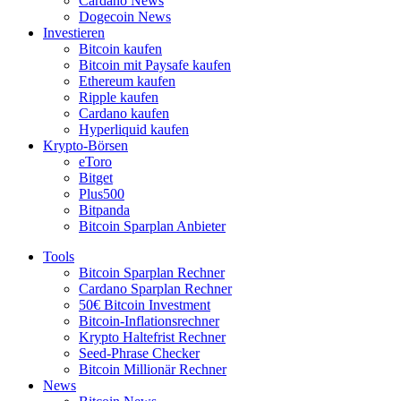
Cardano News
Dogecoin News
Investieren
Bitcoin kaufen
Bitcoin mit Paysafe kaufen
Ethereum kaufen
Ripple kaufen
Cardano kaufen
Hyperliquid kaufen
Krypto-Börsen
eToro
Bitget
Plus500
Bitpanda
Bitcoin Sparplan Anbieter
Tools
Bitcoin Sparplan Rechner
Cardano Sparplan Rechner
50€ Bitcoin Investment
Bitcoin-Inflationsrechner
Krypto Haltefrist Rechner
Seed-Phrase Checker
Bitcoin Millionär Rechner
News