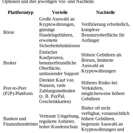
Optionen und ihre jeweiligen Vor- und Nachteile.
Plattformtyp
Vorteile
Nachteile
Große Auswahl an
Kryptowährungen,
Verifizierung erforderlich,
günstige
komplexe
Börse
Handelsgebühren,
Benutzeroberfläche für
erweiterte
Anfänger
Sicherheitsfunktionen
Einfacher
Höhere Gebühren als
Kaufprozess,
Börsen, limitierte
Broker
benutzerfreundliche
Auswahl an
Oberfläche,
Kryptowährungen
umfassender Support
Direkter Kauf von
Höheres Risiko bei
Nutzern, viele
Peer-to-Peer
Verkäufern,
Zahlungsmethoden
(P2P)-Plattform
möglicherweise höhere
(z. B. PayPal,
Gebühren
Geschenkkarten)
Bisher oft nicht
verfügbar, voraussichtlich
Vertraute Umgebung,
Banken und
höhere Gebühren,
regulierte Anbieter,
Finanzdienstleister
begrenzte Auswahl an
hoher Kundenschutz
Kryptowährungen und