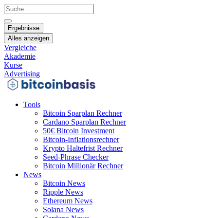
Zum
Search
Inhalt
...
springen
Ergebnisse
Alles anzeigen
Vergleiche
Akademie
Kurse
Advertising
Tools
Bitcoin Sparplan Rechner
Cardano Sparplan Rechner
50€ Bitcoin Investment
Bitcoin-Inflationsrechner
Krypto Haltefrist Rechner
Seed-Phrase Checker
Bitcoin Millionär Rechner
News
Bitcoin News
Ripple News
Ethereum News
Solana News